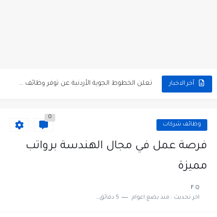
مطلوب كومبارس وممثلون ثانويون لتصوير فيلم روائي في الأردن
مطلوب موظفين مبيعات لدى محلات iKooz في عمان
تعلن الخطوط الجوية الأردنية عن توفر وظائف شاغرة لمضيفي طيران
أخر الاخبار
مطلوب عمال غسيل سيارات لدى محطة محروقات في عمان
0
مطلوب عامل نظافة عدد 2 بدوام كامل او جزئي في...
وظائف شركات
تعلن مؤسسة التعليم لأجل التوظيف الأردنية وبالشراكة مع أكاديمية جولانسرالمجاني
فرصة عمل في مجال الهندسة برواتب
مطلوب موظفين لدى شركه صناعيه رائده مهندسين في الاردن
مميزة
مسؤول مبيعات وتسويق المستلزمات الطبية
F.Q
اخر تحديث :
منذ بضع اعوام
5 دقائق للقراءة
وظائف شاغرة مطلوب مسؤول التسويق لدى احدى الشركات في عمان