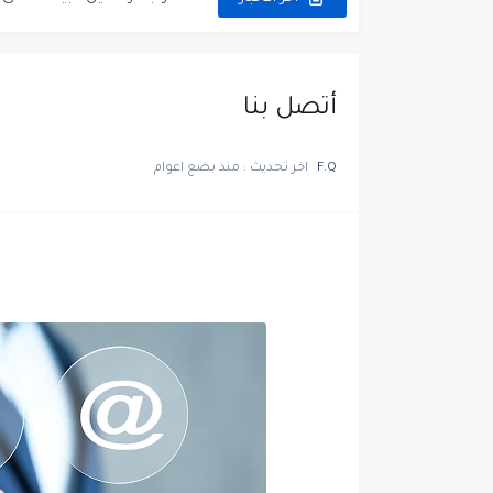
مطلوب عمال غسيل سيارات ل
مطلوب عامل نظافة عدد 2 بدوام كامل او جزئي في...
أتصل بنا
تعلن مؤسسة التعليم لأجل التو
F.Q
اخر تحديث :
منذ بضع اعوام
مطلوب موظفين لدى شركه صناع
مسؤول مبيعات وتسويق المست
وظائف شاغرة مطلوب مسؤول ا
مطلوب موظفين مركز اتصال لل