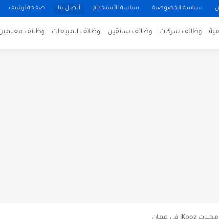
ن
سياسة الخصوصية
سياسة الأستخدام
أتصل بنا
صفحة أرشيف
ية
وظائف شركات
وظائف سائقين
وظائف المبيعات
وظائف معلمين
ن لتصوير فيلم روائي في الأردن
 في عمان
 عن توفر وظائف شاغرة لمضيفي طيران