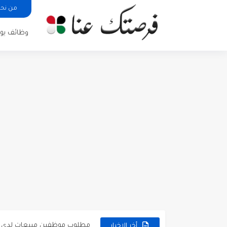
من نح
وظائف يوم
مطلوب كومبارس وممثلون ثانويو
مطلوب موظفين مبيعات لدى محلات iKooz
تعلن الخطوط الجوية الأردنية
أخر الاخبار