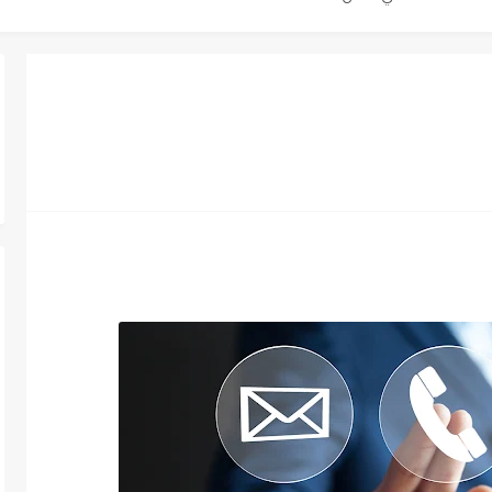
دى محطة محروقات في عمان
ظيف الأردنية وبالشراكة مع أكاديمية جولانسرالمجاني
يه رائده مهندسين في الاردن
لزمات الطبية
لتسويق لدى احدى الشركات في عمان
عمل في مجموعة المستقبل للصناعات البلاستيكية...