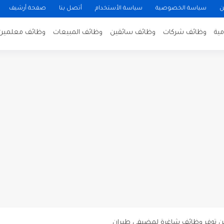
ن
سياسة الخصوصية
سياسة الأستخدام
أتصل بنا
صفحة أرشيف
ية
وظائف شركات
وظائف سائقين
وظائف المبيعات
وظائف معلمين
ن لتصوير فيلم روائي في الأردن
 في عمان
 عن توفر وظائف شاغرة لمضيفي طيران