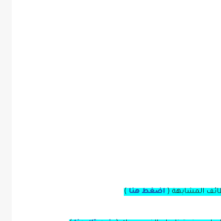
ائف المشابهة (
اضغط هنا
)