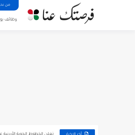
من نح
وظائف يوم
مطلوب كومبارس وممثلون ثانويو
مطلوب موظفين مبيعات لدى محلات iKooz
تعلن الخطوط الجوية الأردنية
أخر الاخبار