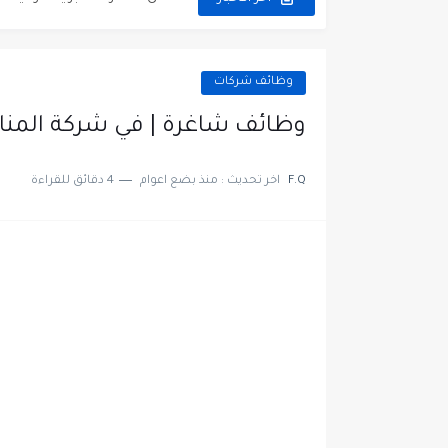
مطلوب عمال غسيل سيارات ل
مطلوب عامل نظافة عدد 2 بدوام كامل او جزئي في...
وظائف شركات
تعلن مؤسسة التعليم لأجل التو
وظائف شاغرة | في شركة المنا
مطلوب موظفين لدى شركه صناع
F.Q
اخر تحديث :
منذ بضع اعوام
4 دقائق للقراءة
مسؤول مبيعات وتسويق المست
وظائف شاغرة مطلوب مسؤول ا
مطلوب موظفين مركز اتصال لل