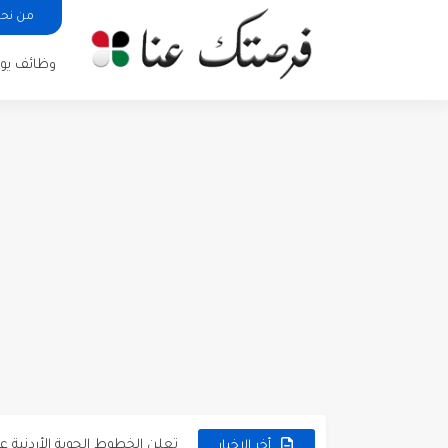
من نح
وظائف يوم
مطلوب كومبارس وممثلون ثانويو
مطلوب موظفين مبيعات لدى محلات iKooz
تعلن الخطوط الجوية الأردنية
أخر الاخبار