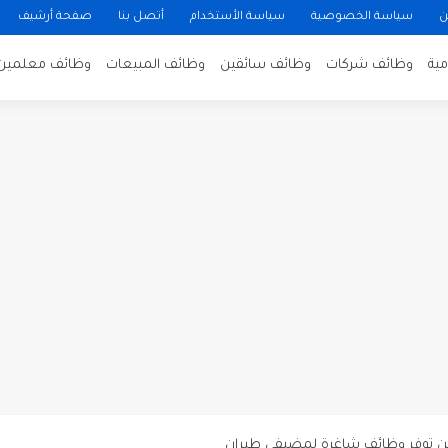
ن
سياسة الخصوصية
سياسة الأستخدام
أتصل بنا
صفحة أرشيف
ية
وظائف شركات
وظائف سائقين
وظائف المبيعات
وظائف معلمين
ن لتصوير فيلم روائي في الأردن
 في عمان
 عن توفر وظائف شاغرة لمضيفي طيران