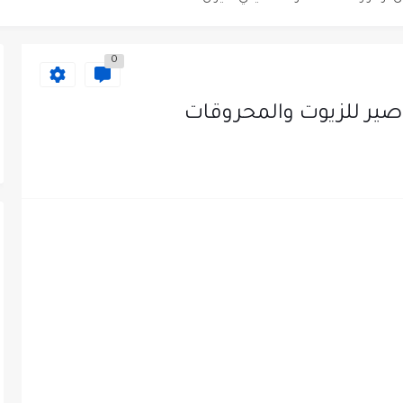
دى محطة محروقات في عمان
0
ظيف الأردنية وبالشراكة مع أكاديمية جولانسرالمجاني
صير للزيوت والمحروقات
يه رائده مهندسين في الاردن
لزمات الطبية
لتسويق لدى احدى الشركات في عمان
عمل في مجموعة المستقبل للصناعات البلاستيكية...