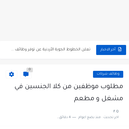
مطلوب كومبارس وممثلون ثانويون لتصوير فيلم روائي في الأردن
مطلوب موظفين مبيعات لدى محلات iKooz في عمان
تعلن الخطوط الجوية الأردنية عن توفر وظائف شاغرة لمضيفي طيران
أخر الاخبار
مطلوب عمال غسيل سيارات لدى محطة محروقات في عمان
0
مطلوب عامل نظافة عدد 2 بدوام كامل او جزئي في...
وظائف شركات
تعلن مؤسسة التعليم لأجل التوظيف الأردنية وبالشراكة مع أكاديمية جولانسرالمجاني
مطلوب موظفين من كلا الجنسين في
مطلوب موظفين لدى شركه صناعيه رائده مهندسين في الاردن
مشغل و مطعم
مسؤول مبيعات وتسويق المستلزمات الطبية
F.Q
اخر تحديث :
منذ بضع اعوام
4 دقائق للقراءة
وظائف شاغرة مطلوب مسؤول التسويق لدى احدى الشركات في عمان