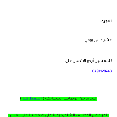
الاجره:
للمهتمين أرجو الاتصال على :
0797128743
للمزيد من الوظائف المشابهة (
اضغط هنا
)
للمزيد من الوظائف الشاغره زورنا على صفحتينا على الفيس