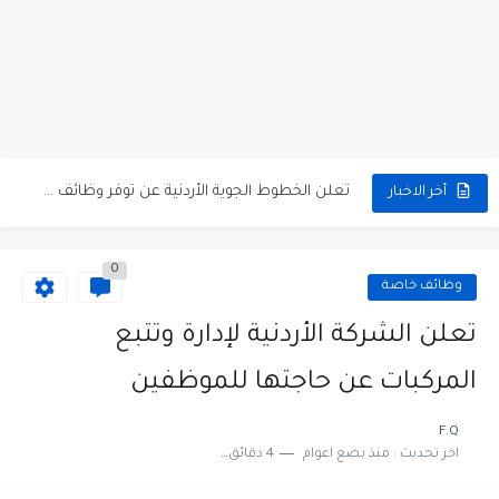
مطلوب كومبارس وممثلون ثانويون لتصوير فيلم روائي في الأردن
مطلوب موظفين مبيعات لدى محلات iKooz في عمان
تعلن الخطوط الجوية الأردنية عن توفر وظائف شاغرة لمضيفي طيران
أخر الاخبار
مطلوب عمال غسيل سيارات لدى محطة محروقات في عمان
0
مطلوب عامل نظافة عدد 2 بدوام كامل او جزئي في...
وظائف خاصة
تعلن مؤسسة التعليم لأجل التوظيف الأردنية وبالشراكة مع أكاديمية جولانسرالمجاني
تعلن الشركة الأردنية لإدارة وتتبع
مطلوب موظفين لدى شركه صناعيه رائده مهندسين في الاردن
المركبات عن حاجتها للموظفين
مسؤول مبيعات وتسويق المستلزمات الطبية
F.Q
اخر تحديث :
منذ بضع اعوام
4 دقائق للقراءة
وظائف شاغرة مطلوب مسؤول التسويق لدى احدى الشركات في عمان