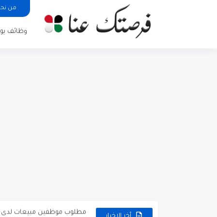
من نح
وظائف يوم
مطلوب كومبارس وممثلون ثانويو
مطلوب موظفين مبيعات لدى محلات iKooz
تعلن الخطوط الجوية الأردنية
أخر الاخبار