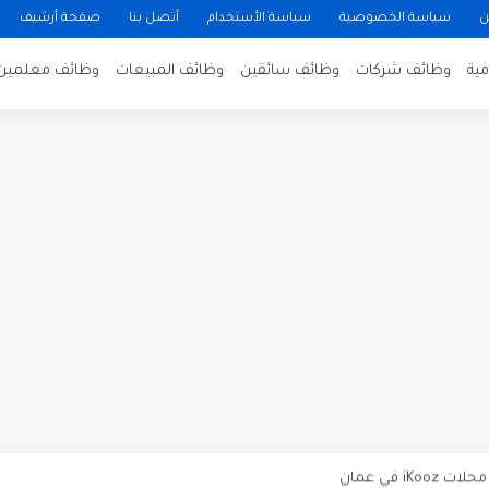
ن
سياسة الخصوصية
سياسة الأستخدام
أتصل بنا
صفحة أرشيف
ية
وظائف شركات
وظائف سائقين
وظائف المبيعات
وظائف معلمين
ن لتصوير فيلم روائي في الأردن
 في عمان
 عن توفر وظائف شاغرة لمضيفي طيران