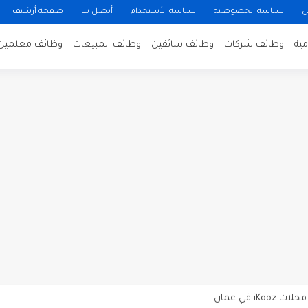
ن
سياسة الخصوصية
سياسة الأستخدام
أتصل بنا
صفحة أرشيف
ية
وظائف شركات
وظائف سائقين
وظائف المبيعات
وظائف معلمين
ن لتصوير فيلم روائي في الأردن
 في عمان
 عن توفر وظائف شاغرة لمضيفي طيران