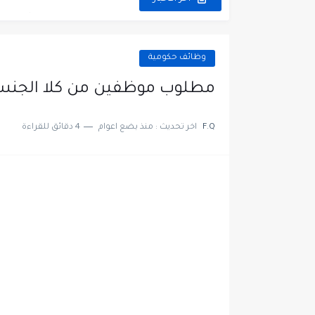
مطلوب عمال غسيل سيارات ل
مطلوب عامل نظافة عدد 2 بدوام كامل او جزئي في...
وظائف حكومية
تعلن مؤسسة التعليم لأجل التو
مطلوب موظفين من كلا الجنسين
مطلوب موظفين لدى شركه صناع
F.Q
اخر تحديث :
منذ بضع اعوام
4 دقائق للقراءة
مسؤول مبيعات وتسويق المست
وظائف شاغرة مطلوب مسؤول ا
مطلوب موظفين مركز اتصال لل