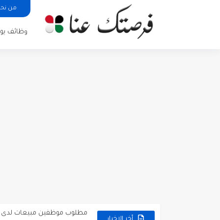
من نح
وظائف يوم
مطلوب كومبارس وممثلون ثانويو
مطلوب موظفين مبيعات لدى محلات iKooz
تعلن الخطوط الجوية الأردنية
أخر الاخبار