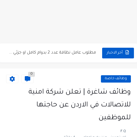
مطلوب كومبارس وممثلون ثانويون لتصوير فيلم روائي في الأردن
مطلوب موظفين مبيعات لدى محلات iKooz في عمان
تعلن الخطوط الجوية الأردنية عن توفر وظائف شاغرة لمضيفي طيران
مطلوب عمال غسيل سيارات لدى محطة محروقات في عمان
مطلوب عامل نظافة عدد 2 بدوام كامل او جزئي في...
أخر الاخبار
تعلن مؤسسة التعليم لأجل التوظيف الأردنية وبالشراكة مع أكاديمية جولانسرالمجاني
0
مطلوب موظفين لدى شركه صناعيه رائده مهندسين في الاردن
وظائف خاصة
مسؤول مبيعات وتسويق المستلزمات الطبية
وظائف شاغرة | تعلن شركة امنية
وظائف شاغرة مطلوب مسؤول التسويق لدى احدى الشركات في عمان
للاتصالات في الاردن عن حاجتها
مطلوب موظفين مركز اتصال للعمل في مجموعة المستقبل للصناعات البلاستيكية...
للموظفين
F.Q