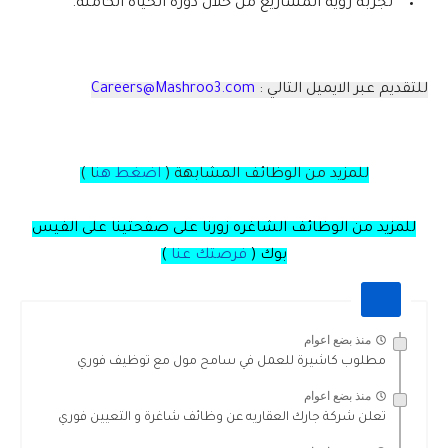
تجربة رؤية المشاريع من خلال دورة الحياة الكاملة.
للتقديم عبر الايميل التالي :
Careers@Mashroo3.com
للمزيد من الوظائف المشابهة (
اضغط هن
ا )
للمزيد من الوظائف الشاغره زورنا على صفحتينا على الفيس
بوك (
فرصتك عنا
)
منذ بضع اعوام
مطلوب كاشيرة للعمل في سامح مول مع توظيف فوري
منذ بضع اعوام
تعلن شركة جارك العقاريه عن وظائف شاغرة و التعيين فوري