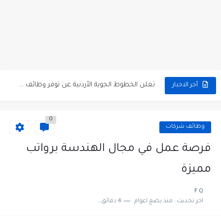
مطلوب كومبارس وممثلون ثانويون لتصوير فيلم روائي في الأردن
مطلوب موظفين مبيعات لدى محلات iKooz في عمان
تعلن الخطوط الجوية الأردنية عن توفر وظائف شاغرة لمضيفي طيران
أخر الاخبار
مطلوب عمال غسيل سيارات لدى محطة محروقات في عمان
0
مطلوب عامل نظافة عدد 2 بدوام كامل او جزئي في...
وظائف شركات
تعلن مؤسسة التعليم لأجل التوظيف الأردنية وبالشراكة مع أكاديمية جولانسرالمجاني
فرصة عمل في مجال الهندسة برواتب
مطلوب موظفين لدى شركه صناعيه رائده مهندسين في الاردن
مميزة
مسؤول مبيعات وتسويق المستلزمات الطبية
F.Q
اخر تحديث :
منذ بضع اعوام
4 دقائق للقراءة
وظائف شاغرة مطلوب مسؤول التسويق لدى احدى الشركات في عمان