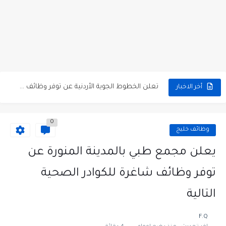
مطلوب كومبارس وممثلون ثانويون لتصوير فيلم روائي في الأردن
مطلوب موظفين مبيعات لدى محلات iKooz في عمان
تعلن الخطوط الجوية الأردنية عن توفر وظائف شاغرة لمضيفي طيران
أخر الاخبار
مطلوب عمال غسيل سيارات لدى محطة محروقات في عمان
0
مطلوب عامل نظافة عدد 2 بدوام كامل او جزئي في...
وظائف خليج
تعلن مؤسسة التعليم لأجل التوظيف الأردنية وبالشراكة مع أكاديمية جولانسرالمجاني
يعلن مجمع طبي بالمدينة المنورة عن
مطلوب موظفين لدى شركه صناعيه رائده مهندسين في الاردن
توفر وظائف شاغرة للكوادر الصحية
مسؤول مبيعات وتسويق المستلزمات الطبية
التالية
وظائف شاغرة مطلوب مسؤول التسويق لدى احدى الشركات في عمان
F.Q