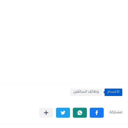
الأقسام
وظائف السائقين