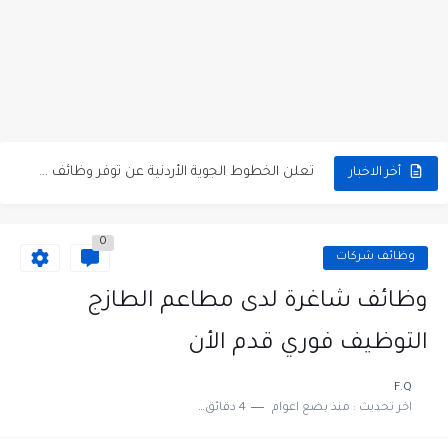
مطلوب كومبارس وممثلون ثانويون لتصوير فيلم روائي في الأردن
مطلوب موظفين مبيعات لدى محلات iKooz في عمان
تعلن الخطوط الجوية الأردنية عن توفر وظائف شاغرة لمضيفي طيران
أخر الاخبار
مطلوب عمال غسيل سيارات لدى محطة محروقات في عمان
0
مطلوب عامل نظافة عدد 2 بدوام كامل او جزئي في...
وظائف شركات
تعلن مؤسسة التعليم لأجل التوظيف الأردنية وبالشراكة مع أكاديمية جولانسرالمجاني
وظائف شاغرة لدى مطاعم الطازج
مطلوب موظفين لدى شركه صناعيه رائده مهندسين في الاردن
التوظيف فوري قدم الأن
مسؤول مبيعات وتسويق المستلزمات الطبية
F.Q
اخر تحديث :
منذ بضع اعوام
4 دقائق للقراءة
وظائف شاغرة مطلوب مسؤول التسويق لدى احدى الشركات في عمان