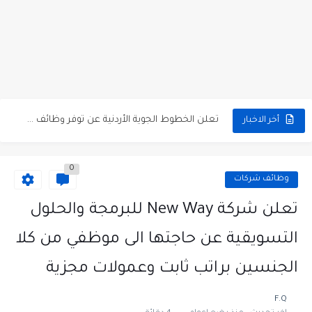
مطلوب كومبارس وممثلون ثانويون لتصوير فيلم روائي في الأردن
مطلوب موظفين مبيعات لدى محلات iKooz في عمان
تعلن الخطوط الجوية الأردنية عن توفر وظائف شاغرة لمضيفي طيران
أخر الاخبار
مطلوب عمال غسيل سيارات لدى محطة محروقات في عمان
0
مطلوب عامل نظافة عدد 2 بدوام كامل او جزئي في...
وظائف شركات
تعلن مؤسسة التعليم لأجل التوظيف الأردنية وبالشراكة مع أكاديمية جولانسرالمجاني
تعلن شركة New Way للبرمجة والحلول
مطلوب موظفين لدى شركه صناعيه رائده مهندسين في الاردن
التسويقية عن حاجتها الى موظفي من كلا
مسؤول مبيعات وتسويق المستلزمات الطبية
الجنسين براتب ثابت وعمولات مجزية
وظائف شاغرة مطلوب مسؤول التسويق لدى احدى الشركات في عمان
F.Q