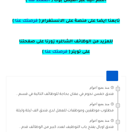
انظم الينا عبر الفيس بوك
(
اضغط هنا
)
تابعنا ايضا على منصة
على
الانستغرام 
(
فرصتك عنا
)
للمزيد من الوظائف الشاغره زورنا على صفحتنا
على
تويتر
(
فرصتك عنا
)
منذ بضع اعوام
فندق خمس نجوم في عمان بحاجة للوظائف التالية في قسم...
منذ بضع اعوام
مطلوب موظفين وموظفات للعمل لدى فندق الف ليلة وليلة
منذ بضع اعوام
فندق اوبال يفتح باب التوظيف لعدد كبير من الوظائف قدم...