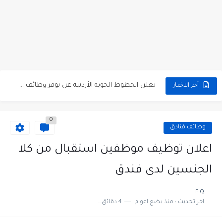
مطلوب كومبارس وممثلون ثانويون لتصوير فيلم روائي في الأردن
مطلوب موظفين مبيعات لدى محلات iKooz في عمان
تعلن الخطوط الجوية الأردنية عن توفر وظائف شاغرة لمضيفي طيران
أخر الاخبار
مطلوب عمال غسيل سيارات لدى محطة محروقات في عمان
0
مطلوب عامل نظافة عدد 2 بدوام كامل او جزئي في...
وظائف فنادق
تعلن مؤسسة التعليم لأجل التوظيف الأردنية وبالشراكة مع أكاديمية جولانسرالمجاني
اعلان توظيف موظفين استقبال من كلا
مطلوب موظفين لدى شركه صناعيه رائده مهندسين في الاردن
الجنسين لدى فندق
مسؤول مبيعات وتسويق المستلزمات الطبية
F.Q
اخر تحديث :
منذ بضع اعوام
4 دقائق للقراءة
وظائف شاغرة مطلوب مسؤول التسويق لدى احدى الشركات في عمان