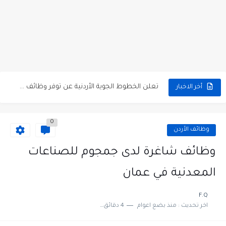
مطلوب كومبارس وممثلون ثانويون لتصوير فيلم روائي في الأردن
مطلوب موظفين مبيعات لدى محلات iKooz في عمان
تعلن الخطوط الجوية الأردنية عن توفر وظائف شاغرة لمضيفي طيران
أخر الاخبار
مطلوب عمال غسيل سيارات لدى محطة محروقات في عمان
0
مطلوب عامل نظافة عدد 2 بدوام كامل او جزئي في...
وظائف الأردن
تعلن مؤسسة التعليم لأجل التوظيف الأردنية وبالشراكة مع أكاديمية جولانسرالمجاني
وظائف شاغرة لدى جمجوم للصناعات
مطلوب موظفين لدى شركه صناعيه رائده مهندسين في الاردن
المعدنية في عمان
مسؤول مبيعات وتسويق المستلزمات الطبية
F.Q
اخر تحديث :
منذ بضع اعوام
4 دقائق للقراءة
وظائف شاغرة مطلوب مسؤول التسويق لدى احدى الشركات في عمان