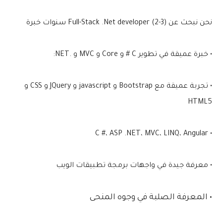
نحن نبحث عن Full-Stack .Net developer (2-3) سنوات خبرة
• خبرة عميقة في تطوير C # و Core و MVC و .NET:
• تجربة عميقة مع Bootstrap و javascript و JQuery و CSS و
HTML5
• C #، ASP .NET، MVC، LINQ، Angular
• معرفة جيدة في واجهات برمجة تطبيقات الويب
• المعرفة الصلبة في وجوه المنحى