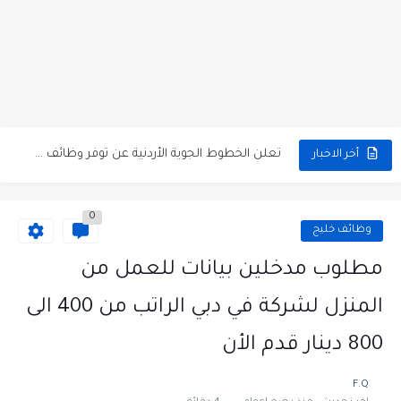
مطلوب كومبارس وممثلون ثانويون لتصوير فيلم روائي في الأردن
مطلوب موظفين مبيعات لدى محلات iKooz في عمان
تعلن الخطوط الجوية الأردنية عن توفر وظائف شاغرة لمضيفي طيران
أخر الاخبار
مطلوب عمال غسيل سيارات لدى محطة محروقات في عمان
0
مطلوب عامل نظافة عدد 2 بدوام كامل او جزئي في...
وظائف خليج
تعلن مؤسسة التعليم لأجل التوظيف الأردنية وبالشراكة مع أكاديمية جولانسرالمجاني
مطلوب مدخلين بيانات للعمل من
مطلوب موظفين لدى شركه صناعيه رائده مهندسين في الاردن
المنزل لشركة في دبي الراتب من 400 الى
مسؤول مبيعات وتسويق المستلزمات الطبية
800 دينار قدم الأن
وظائف شاغرة مطلوب مسؤول التسويق لدى احدى الشركات في عمان
F.Q