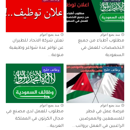
منذ بضع اعوام
منذ بضع اعوام
مطلوب أطباء من جميع
تعلن شركة الاتحاد للطيران
التخصصات للعمل في
عن توافر عدة شواغر وظيفية
السعودية
منوعة...
وظائف خليج
وظائف خليج
منذ بضع اعوام
منذ بضع اعوام
فرصة عمل في قطر
مطلوب للعمل لدى مصنع في
للمسعفين والممرضين
مجال الكرتون في المملكة
الراغبين في العمل برواتب...
العربية...