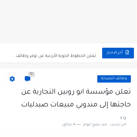
مطلوب كومبارس وممثلون ثانويون لتصوير فيلم روائي في الأردن
مطلوب موظفين مبيعات لدى محلات iKooz في عمان
تعلن الخطوط الجوية الأردنية عن توفر وظائف شاغرة لمضيفي طيران
أخر الاخبار
مطلوب عمال غسيل سيارات لدى محطة محروقات في عمان
0
مطلوب عامل نظافة عدد 2 بدوام كامل او جزئي في...
وظائف الصيدلة
تعلن مؤسسة التعليم لأجل التوظيف الأردنية وبالشراكة مع أكاديمية جولانسرالمجاني
تعلن مؤسسة ابو روبين التجارية عن
مطلوب موظفين لدى شركه صناعيه رائده مهندسين في الاردن
حاجتها إلى مندوبي مبيعات صيدليات
مسؤول مبيعات وتسويق المستلزمات الطبية
F.Q
اخر تحديث :
منذ بضع اعوام
4 دقائق للقراءة
وظائف شاغرة مطلوب مسؤول التسويق لدى احدى الشركات في عمان