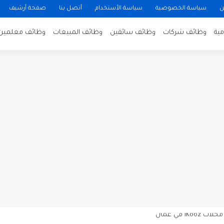
ن
سياسة الخصوصية
سياسة الأستخدام
أتصل بنا
صفحة أرشيف
ية
وظائف شركات
وظائف سائقين
وظائف المبيعات
وظائف معلمين
ن لتصوير فيلم روائي في الأردن
 في عمان
 عن توفر وظائف شاغرة لمضيفي طيران