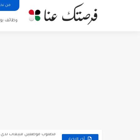
من نح
وظائف يوم
مطلوب كومبارس وممثلون ثانويو
مطلوب موظفين مبيعات لدى محلات iKooz
تعلن الخطوط الجوية الأردنية
أخر الاخبار