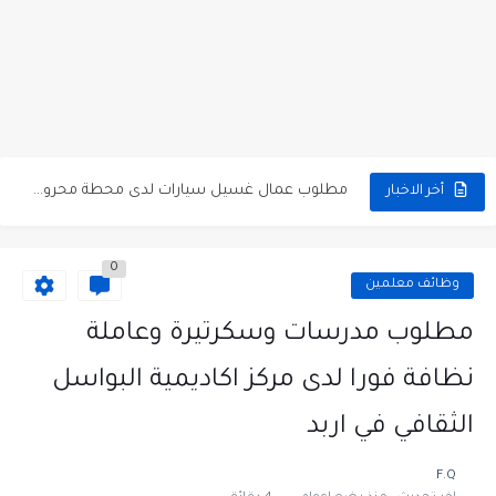
مطلوب كومبارس وممثلون ثانويون لتصوير فيلم روائي في الأردن
مطلوب موظفين مبيعات لدى محلات iKooz في عمان
تعلن الخطوط الجوية الأردنية عن توفر وظائف شاغرة لمضيفي طيران
مطلوب عمال غسيل سيارات لدى محطة محروقات في عمان
أخر الاخبار
مطلوب عامل نظافة عدد 2 بدوام كامل او جزئي في...
0
تعلن مؤسسة التعليم لأجل التوظيف الأردنية وبالشراكة مع أكاديمية جولانسرالمجاني
وظائف معلمين
مطلوب موظفين لدى شركه صناعيه رائده مهندسين في الاردن
مطلوب مدرسات وسكرتيرة وعاملة
مسؤول مبيعات وتسويق المستلزمات الطبية
نظافة فورا لدى مركز اكاديمية البواسل
وظائف شاغرة مطلوب مسؤول التسويق لدى احدى الشركات في عمان
الثقافي في اربد
مطلوب موظفين مركز اتصال للعمل في مجموعة المستقبل للصناعات البلاستيكية...
F.Q