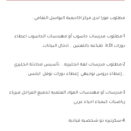
مطلوب فورا لدى مركز اكاديمية البواسل الثقافي
:
1-مطلوب مدرسات حاسوب أو مهندسات الحاسوب اعطاء
دورات IcDl. طباعه باللغتين ...ادخال البيانات.
2-مطلوب مدرسات لغة انجليزيه... تأسيس محادثة انجليزي
...إعطاء دروس توجيهي إعطاء دورات توفل ايلتس .
3-مدرسات اَو مهندسات المواد العلميه لجميع المراحل فيزياء
رياضيات كيمياء احياء عربي.
4-سكرتيره ذو شخصيه قياديه .