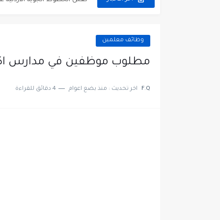
مطلوب عمال غسيل سيارات ل
مطلوب عامل نظافة عدد 2 بدوام كامل او جزئي في...
وظائف معلمين
تعلن مؤسسة التعليم لأجل التو
مطلوب موظفين في مدارس اك
مطلوب موظفين لدى شركه صناع
F.Q
اخر تحديث :
منذ بضع اعوام
4 دقائق للقراءة
مسؤول مبيعات وتسويق المست
وظائف شاغرة مطلوب مسؤول ا
مطلوب موظفين مركز اتصال لل