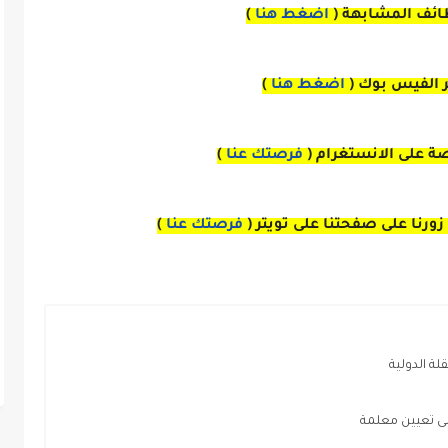
ائف المشابهة (
اضغط هنا
)
بر الفيس بوك
(
اضغط هنا
)
صة
على
الانستغرام 
(
فرصتك عنا
)
زورنا على صفحتنا على
تويتر
(
فرصتك عنا
)
لة الدولية
لى تعيين معلمة