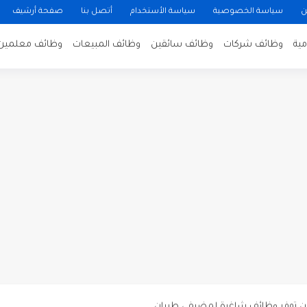
ن
سياسة الخصوصية
سياسة الأستخدام
أتصل بنا
صفحة أرشيف
ية
وظائف شركات
وظائف سائقين
وظائف المبيعات
وظائف معلمين
ن لتصوير فيلم روائي في الأردن
 في عمان
 عن توفر وظائف شاغرة لمضيفي طيران