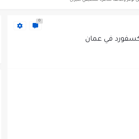
دى محطة محروقات في عمان
0
ظيف الأردنية وبالشراكة مع أكاديمية جولانسرالمجاني
سفورد في عمان
يه رائده مهندسين في الاردن
لزمات الطبية
لتسويق لدى احدى الشركات في عمان
عمل في مجموعة المستقبل للصناعات البلاستيكية...