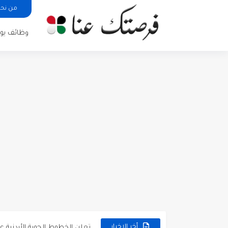
من نح
وظائف يوم
مطلوب كومبارس وممثلون ثانويو
مطلوب موظفين مبيعات لدى محلات iKooz
تعلن الخطوط الجوية الأردنية
أخر الاخبار