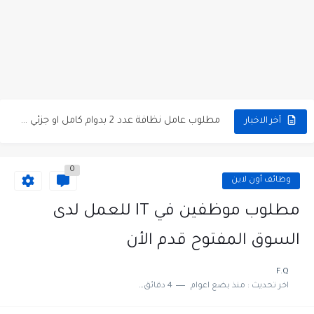
مطلوب كومبارس وممثلون ثانويون لتصوير فيلم روائي في الأردن
مطلوب موظفين مبيعات لدى محلات iKooz في عمان
تعلن الخطوط الجوية الأردنية عن توفر وظائف شاغرة لمضيفي طيران
مطلوب عمال غسيل سيارات لدى محطة محروقات في عمان
مطلوب عامل نظافة عدد 2 بدوام كامل او جزئي في...
أخر الاخبار
تعلن مؤسسة التعليم لأجل التوظيف الأردنية وبالشراكة مع أكاديمية جولانسرالمجاني
0
مطلوب موظفين لدى شركه صناعيه رائده مهندسين في الاردن
وظائف أون لاين
مسؤول مبيعات وتسويق المستلزمات الطبية
مطلوب موظفين في IT للعمل لدى
وظائف شاغرة مطلوب مسؤول التسويق لدى احدى الشركات في عمان
السوق المفتوح قدم الأن
مطلوب موظفين مركز اتصال للعمل في مجموعة المستقبل للصناعات البلاستيكية...
F.Q
اخر تحديث :
منذ بضع اعوام
4 دقائق للقراءة