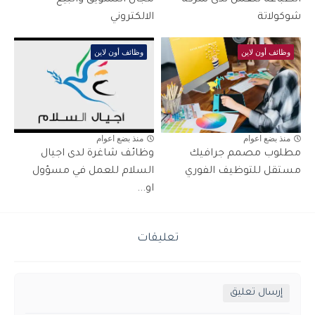
الطباعه للعمل لدى شركة
مجال التسويق والبيع
شوكولاتة
الالكتروني
وظائف أون لاين
وظائف أون لاين
منذ بضع اعوام
منذ بضع اعوام
مطلوب مصمم جرافيك
وظائف شاغرة لدى اجيال
مستقل للتوظيف الفوري
السلام للعمل في مسؤول
او...
تعليقات
إرسال تعليق