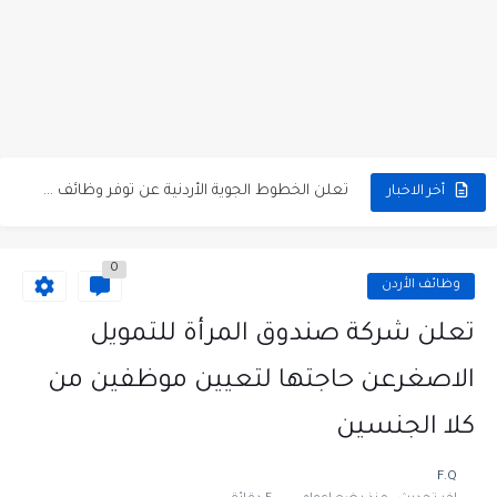
مطلوب كومبارس وممثلون ثانويون لتصوير فيلم روائي في الأردن
مطلوب موظفين مبيعات لدى محلات iKooz في عمان
تعلن الخطوط الجوية الأردنية عن توفر وظائف شاغرة لمضيفي طيران
أخر الاخبار
مطلوب عمال غسيل سيارات لدى محطة محروقات في عمان
0
مطلوب عامل نظافة عدد 2 بدوام كامل او جزئي في...
وظائف الأردن
تعلن مؤسسة التعليم لأجل التوظيف الأردنية وبالشراكة مع أكاديمية جولانسرالمجاني
تعلن شركة صندوق المرأة للتمويل
مطلوب موظفين لدى شركه صناعيه رائده مهندسين في الاردن
الاصغرعن حاجتها لتعيين موظفين من
مسؤول مبيعات وتسويق المستلزمات الطبية
كلا الجنسين
وظائف شاغرة مطلوب مسؤول التسويق لدى احدى الشركات في عمان
F.Q