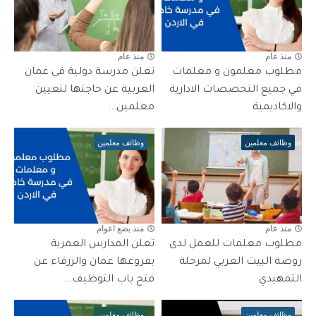
منذ عام
منذ عام
مطلوب معلمون و معلمات
تعلن مدرسة دولية في عمان
في جميع التخصصات الادارية
الغربية عن حاجتها لتعيين
والاكاديمية
معلمين...
وظائف معلمين
وظائف معلمين
منذ عام
منذ بضع اعوام
مطلوب معلمات للعمل لدى
تعلن المدارس العمرية
روضة البيت العربي لمرحلة
بفروعها عمان والزرقاء عن
التمهيدي
فتح باب التوظيف...
وظائف معلمين
وظائف معلمين