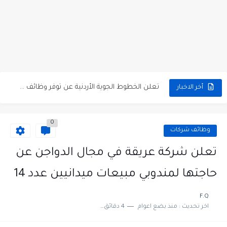
مطلوب كومبارس وممثلون ثانويون لتصوير فيلم روائي في الأردن
مطلوب موظفين مبيعات لدى محلات iKooz في عمان
تعلن الخطوط الجوية الأردنية عن توفر وظائف شاغرة لمضيفي طيران
أخر الاخبار
مطلوب عمال غسيل سيارات لدى محطة محروقات في عمان
0
مطلوب عامل نظافة عدد 2 بدوام كامل او جزئي في...
وظائف شركات
تعلن مؤسسة التعليم لأجل التوظيف الأردنية وبالشراكة مع أكاديمية جولانسرالمجاني
تعلن شركة عريقة في مجال الدواجن عن
مطلوب موظفين لدى شركه صناعيه رائده مهندسين في الاردن
حاجتها لمندوبي مبيعات ميدانيين عدد 14
مسؤول مبيعات وتسويق المستلزمات الطبية
F.Q
اخر تحديث :
منذ بضع اعوام
4 دقائق للقراءة
وظائف شاغرة مطلوب مسؤول التسويق لدى احدى الشركات في عمان