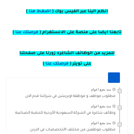
انظم الينا عبر الفيس بوك
(
اضغط هنا
)
تابعنا ايضا على منصة
على
الانستغرام 
(
فرصتك عنا
)
للمزيد من الوظائف الشاغره زورنا على صفحتنا
على
تويتر
(
فرصتك عنا
)
منذ بضع اعوام
مطلوب موظف و موظفة اوبريشن في شركتنا قدم الان
منذ بضع اعوام
وظائف شاغرة في الشركة السعودية الأردنية للتنمية الصناعية
منذ بضع اعوام
مطلوب موظفين من مختلف االتخصصات في الاردن