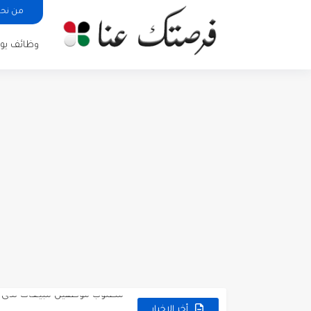
من نح
وظائف يوم
مطلوب كومبارس وممثلون ثانويو
مطلوب موظفين مبيعات لدى محلات iKooz
تعلن الخطوط الجوية الأردنية
أخر الاخبار