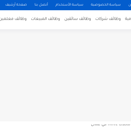
ن
سياسة الخصوصية
سياسة الأستخدام
أتصل بنا
صفحة أرشيف
ية
وظائف شركات
وظائف سائقين
وظائف المبيعات
وظائف معلمين
ن لتصوير فيلم روائي في الأردن
 في عمان
 عن توفر وظائف شاغرة لمضيفي طيران