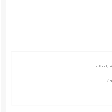
تب 950
دن