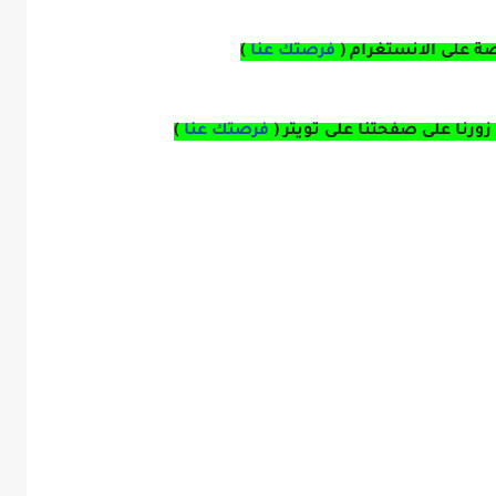
صة
على
الانستغرام 
(
فرصتك عنا
)
زورنا على صفحتنا على
تويتر
(
فرصتك عنا
)