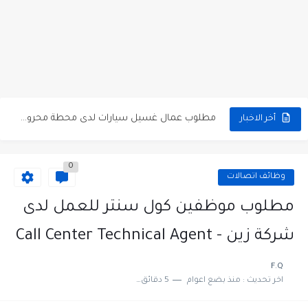
مطلوب كومبارس وممثلون ثانويون لتصوير فيلم روائي في الأردن
مطلوب موظفين مبيعات لدى محلات iKooz في عمان
تعلن الخطوط الجوية الأردنية عن توفر وظائف شاغرة لمضيفي طيران
مطلوب عمال غسيل سيارات لدى محطة محروقات في عمان
أخر الاخبار
مطلوب عامل نظافة عدد 2 بدوام كامل او جزئي في...
0
تعلن مؤسسة التعليم لأجل التوظيف الأردنية وبالشراكة مع أكاديمية جولانسرالمجاني
وظائف اتصالات
مطلوب موظفين لدى شركه صناعيه رائده مهندسين في الاردن
مطلوب موظفين كول سنتر للعمل لدى
مسؤول مبيعات وتسويق المستلزمات الطبية
شركة زين - Call Center Technical Agent
وظائف شاغرة مطلوب مسؤول التسويق لدى احدى الشركات في عمان
F.Q
اخر تحديث :
منذ بضع اعوام
5 دقائق للقراءة
مطلوب موظفين مركز اتصال للعمل في مجموعة المستقبل للصناعات البلاستيكية...