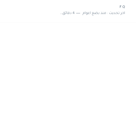
F.Q
اخر تحديث :
منذ بضع اعوام
4 دقائق للقراءة