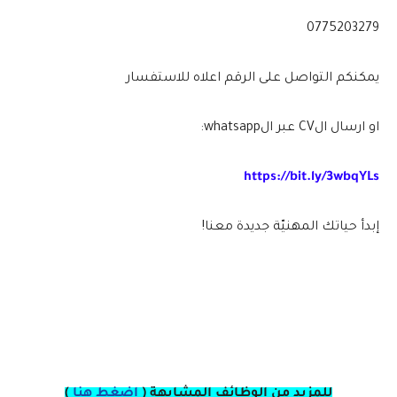
0775203279
يمكنكم التواصل على الرقم اعلاه للاستفسار
او ارسال الCV عبر الwhatsapp:
https://bit.ly/3wbqYLs
إبدأ حياتك المهنيّة جديدة معنا!
للمزيد من الوظائف المشابهة (
اضغط هنا
)