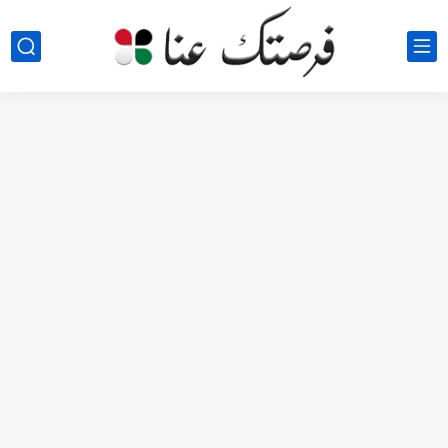
مطلوب كومبارس وممثلون ثانويون لتصوير فيلم روائي في الأردن