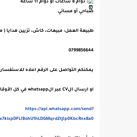
: دوام 8 ساعات او دوام 11 ساعة
صباحي أو مسائي
طبيعة العمل: مبيعات، كاش، تزيين هدايا ( 
0799856644
يمكنكم التواصل على الرقم اعلاه للاستفسار فقط لغ
او ارسال الCV عبر الwhatsapp في كل الأوقات
https://api.whatsapp.com/send?
px7klxpDFLIBohU1hLDGMqrdZtjIp0KbcRnx8a0