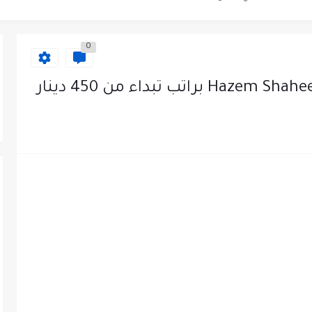
دى محطة محروقات في عمان
0
ظيف الأردنية وبالشراكة مع أكاديمية جولانسرالمجاني
يه رائده مهندسين في الاردن
لزمات الطبية
لتسويق لدى احدى الشركات في عمان
عمل في مجموعة المستقبل للصناعات البلاستيكية...