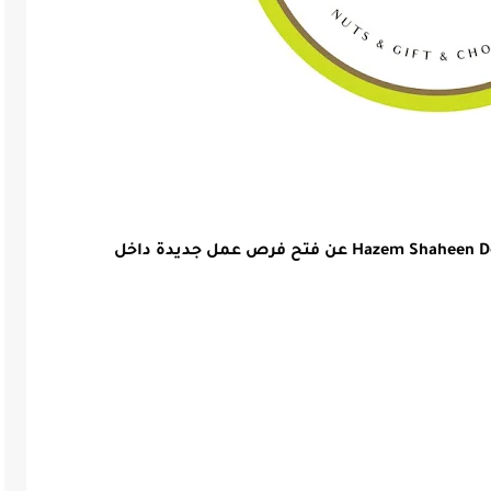
لكل شخص حابب ينضم لفريقنا يعلن Hazem Shaheen Delights عن فتح فرص عمل جديدة داخل