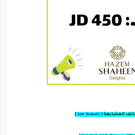
ائف المشابهة (
اضغط هنا
)