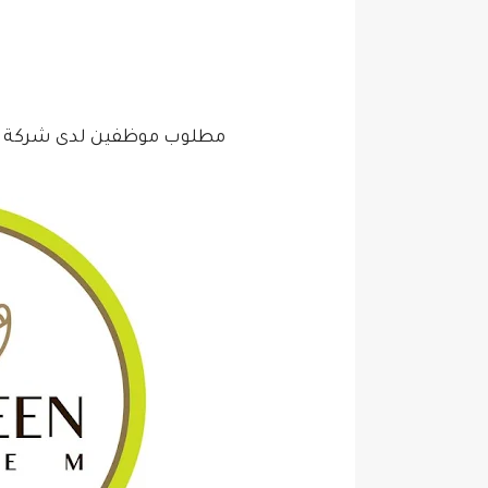
مطلوب موظفين لدى شركة Hazem Shaheen براتب تبداء من 450 دينار