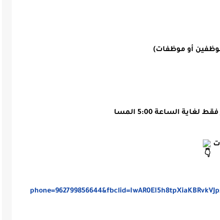
موظفين أو موظفات)
اية الساعة 5:00 المسا
phone=962799856644&fbclid=IwAR0EI5h8tpXiaKBRvkVJ