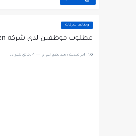
مطلوب عمال غسيل سيارات ل
مطلوب عامل نظافة عدد 2 بدوام كامل او جزئي في...
وظائف شركات
تعلن مؤسسة التعليم لأجل التو
مطلوب موظفين لدى شركة Hazem Shaheen براتب تبداء من 450 دينار
مطلوب موظفين لدى شركه صناع
F.Q
اخر تحديث :
منذ بضع اعوام
4 دقائق للقراءة
مسؤول مبيعات وتسويق المست
وظائف شاغرة مطلوب مسؤول ا
مطلوب موظفين مركز اتصال لل