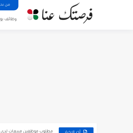
من نح
وظائف يوم
مطلوب كومبارس وممثلون ثانويو
مطلوب موظفين مبيعات لدى محلات iKooz
تعلن الخطوط الجوية الأردنية
أخر الاخبار