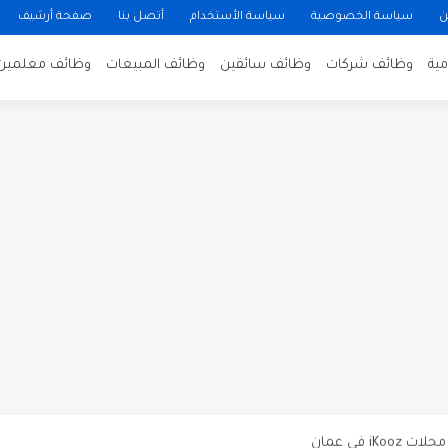
ن
سياسة الخصوصية
سياسة الأستخدام
أتصل بنا
صفحة أرشيف
ية
وظائف شركات
وظائف سائقين
وظائف المبيعات
وظائف معلمين
ن لتصوير فيلم روائي في الأردن
 في عمان
 عن توفر وظائف شاغرة لمضيفي طيران