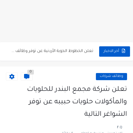
مطلوب كومبارس وممثلون ثانويون لتصوير فيلم روائي في الأردن
مطلوب موظفين مبيعات لدى محلات iKooz في عمان
تعلن الخطوط الجوية الأردنية عن توفر وظائف شاغرة لمضيفي طيران
أخر الاخبار
مطلوب عمال غسيل سيارات لدى محطة محروقات في عمان
0
مطلوب عامل نظافة عدد 2 بدوام كامل او جزئي في...
وظائف شركات
تعلن مؤسسة التعليم لأجل التوظيف الأردنية وبالشراكة مع أكاديمية جولانسرالمجاني
تعلن شركة مجمع البندر للحلويات
مطلوب موظفين لدى شركه صناعيه رائده مهندسين في الاردن
والمأكولات حلويات حبيبه عن توفر
مسؤول مبيعات وتسويق المستلزمات الطبية
الشواغر التالية
وظائف شاغرة مطلوب مسؤول التسويق لدى احدى الشركات في عمان
F.Q