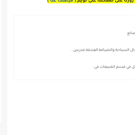
زورنا على صفحتنا على
تويتر
(
فرصتك عنا
)
انع
لسياحة والضيافة الفندقة مدربين...
في قسم المبيعات في...