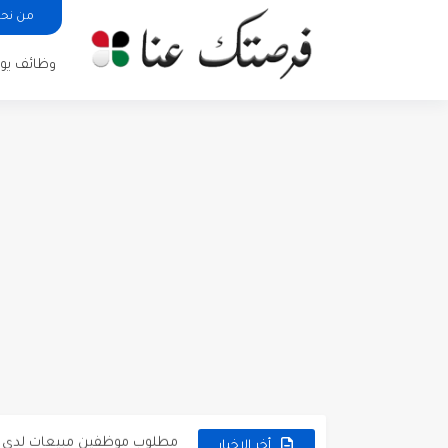
من نح
وظائف يوم
مطلوب كومبارس وممثلون ثانويو
مطلوب موظفين مبيعات لدى محلات iKooz
تعلن الخطوط الجوية الأردنية
أخر الاخبار