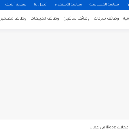
ن
سياسة الخصوصية
سياسة الأستخدام
أتصل بنا
صفحة أرشيف
ية
وظائف شركات
وظائف سائقين
وظائف المبيعات
وظائف معلمين
ن لتصوير فيلم روائي في الأردن
 في عمان
 عن توفر وظائف شاغرة لمضيفي طيران