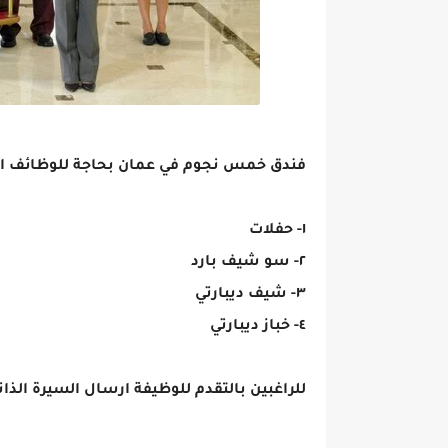
فندق خمس نجوم في عمان بحاجة للوظائف التا
١- حفلات
٢- سو شيف بارد
٣- شيف ديبارتي
٤- خباز ديبارتي
للراغبين بالتقدم للوظيفة ارسال السيرة الذات