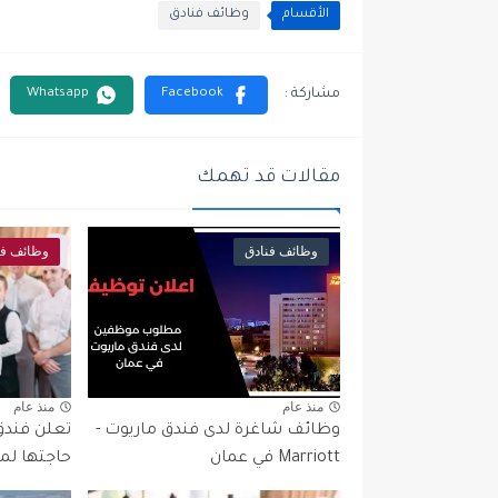
الأقسام
وظائف فنادق
مقالات قد تهمك
وظائف فنادق
وظائف فن
منذ عام
منذ عام
وظائف شاغرة لدى فندق ماريوت -
Marriott في عمان
حاجتها لم