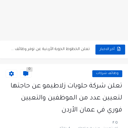
مطلوب كومبارس وممثلون ثانويون لتصوير فيلم روائي في الأردن
مطلوب موظفين مبيعات لدى محلات iKooz في عمان
تعلن الخطوط الجوية الأردنية عن توفر وظائف شاغرة لمضيفي طيران
أخر الاخبار
مطلوب عمال غسيل سيارات لدى محطة محروقات في عمان
0
مطلوب عامل نظافة عدد 2 بدوام كامل او جزئي في...
وظائف شركات
تعلن مؤسسة التعليم لأجل التوظيف الأردنية وبالشراكة مع أكاديمية جولانسرالمجاني
تعلن شركة حلويات زلاطيمو عن حاجتها
مطلوب موظفين لدى شركه صناعيه رائده مهندسين في الاردن
لتعيين عدد من الموظفين والتعيين
مسؤول مبيعات وتسويق المستلزمات الطبية
فوري في عمان الأردن
وظائف شاغرة مطلوب مسؤول التسويق لدى احدى الشركات في عمان
F.Q