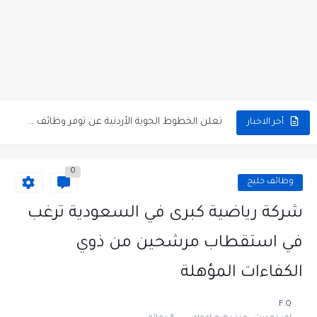
مطلوب كومبارس وممثلون ثانويون لتصوير فيلم روائي في الأردن
مطلوب موظفين مبيعات لدى محلات iKooz في عمان
تعلن الخطوط الجوية الأردنية عن توفر وظائف شاغرة لمضيفي طيران
أخر الاخبار
مطلوب عمال غسيل سيارات لدى محطة محروقات في عمان
0
مطلوب عامل نظافة عدد 2 بدوام كامل او جزئي في...
وظائف خليج
تعلن مؤسسة التعليم لأجل التوظيف الأردنية وبالشراكة مع أكاديمية جولانسرالمجاني
شركة رياضية كبرى في السعودية ترغب
مطلوب موظفين لدى شركه صناعيه رائده مهندسين في الاردن
في استقطاب مرشحين من ذوي
مسؤول مبيعات وتسويق المستلزمات الطبية
الكفاءات المؤهلة
وظائف شاغرة مطلوب مسؤول التسويق لدى احدى الشركات في عمان
F.Q