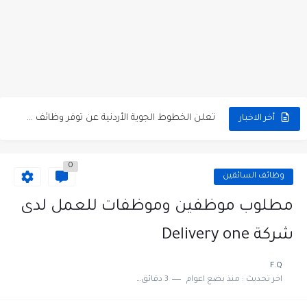
مطلوب كومبارس وممثلون ثانويون لتصوير فيلم روائي في الأردن
مطلوب موظفين مبيعات لدى محلات iKooz في عمان
تعلن الخطوط الجوية الأردنية عن توفر وظائف شاغرة لمضيفي طيران
أخر الاخبار
مطلوب عمال غسيل سيارات لدى محطة محروقات في عمان
0
مطلوب عامل نظافة عدد 2 بدوام كامل او جزئي في...
وظائف السائقين
تعلن مؤسسة التعليم لأجل التوظيف الأردنية وبالشراكة مع أكاديمية جولانسرالمجاني
مطلوب موظفين وموظفات للعمل لدى
مطلوب موظفين لدى شركه صناعيه رائده مهندسين في الاردن
شركة Delivery one
مسؤول مبيعات وتسويق المستلزمات الطبية
F.Q
اخر تحديث :
منذ بضع اعوام
3 دقائق للقراءة
وظائف شاغرة مطلوب مسؤول التسويق لدى احدى الشركات في عمان