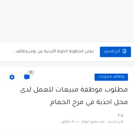
مطلوب كومبارس وممثلون ثانويون لتصوير فيلم روائي في الأردن
مطلوب موظفين مبيعات لدى محلات iKooz في عمان
تعلن الخطوط الجوية الأردنية عن توفر وظائف شاغرة لمضيفي طيران
أخر الاخبار
مطلوب عمال غسيل سيارات لدى محطة محروقات في عمان
0
مطلوب عامل نظافة عدد 2 بدوام كامل او جزئي في...
وظائف مندوبات
تعلن مؤسسة التعليم لأجل التوظيف الأردنية وبالشراكة مع أكاديمية جولانسرالمجاني
مطلوب موظفة مبيعات للعمل لدى
مطلوب موظفين لدى شركه صناعيه رائده مهندسين في الاردن
محل احذية في مرج الحمام
مسؤول مبيعات وتسويق المستلزمات الطبية
F.Q
اخر تحديث :
منذ بضع اعوام
3 دقائق للقراءة
وظائف شاغرة مطلوب مسؤول التسويق لدى احدى الشركات في عمان