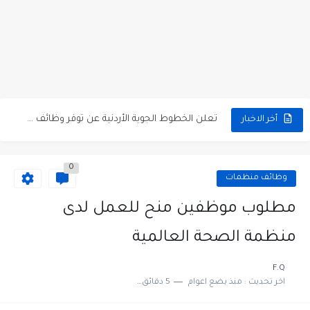
مطلوب كومبارس وممثلون ثانويون لتصوير فيلم روائي في الأردن
مطلوب موظفين مبيعات لدى محلات iKooz في عمان
تعلن الخطوط الجوية الأردنية عن توفر وظائف شاغرة لمضيفي طيران
أخر الاخبار
مطلوب عمال غسيل سيارات لدى محطة محروقات في عمان
0
مطلوب عامل نظافة عدد 2 بدوام كامل او جزئي في...
وظائف منظمات
تعلن مؤسسة التعليم لأجل التوظيف الأردنية وبالشراكة مع أكاديمية جولانسرالمجاني
مطلوب موظفين منح للعمل لدى
مطلوب موظفين لدى شركه صناعيه رائده مهندسين في الاردن
منظمة الصحة العالمية
مسؤول مبيعات وتسويق المستلزمات الطبية
F.Q
اخر تحديث :
منذ بضع اعوام
5 دقائق للقراءة
وظائف شاغرة مطلوب مسؤول التسويق لدى احدى الشركات في عمان