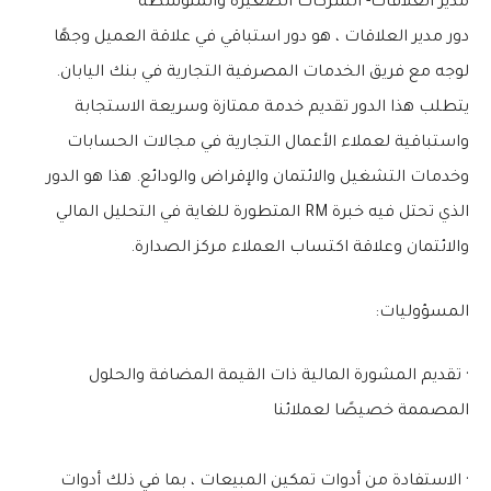
مدير العلاقات- الشركات الصغيرة والمتوسطة
دور مدير العلاقات ، هو دور استباقي في علاقة العميل وجهًا
لوجه مع فريق الخدمات المصرفية التجارية في بنك اليابان.
يتطلب هذا الدور تقديم خدمة ممتازة وسريعة الاستجابة
واستباقية لعملاء الأعمال التجارية في مجالات الحسابات
وخدمات التشغيل والائتمان والإقراض والودائع. هذا هو الدور
الذي تحتل فيه خبرة RM المتطورة للغاية في التحليل المالي
والائتمان وعلاقة اكتساب العملاء مركز الصدارة.
المسؤوليات:
· تقديم المشورة المالية ذات القيمة المضافة والحلول
المصممة خصيصًا لعملائنا
· الاستفادة من أدوات تمكين المبيعات ، بما في ذلك أدوات