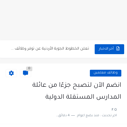
مطلوب كومبارس وممثلون ثانويون لتصوير فيلم روائي في الأردن
مطلوب موظفين مبيعات لدى محلات iKooz في عمان
تعلن الخطوط الجوية الأردنية عن توفر وظائف شاغرة لمضيفي طيران
أخر الاخبار
مطلوب عمال غسيل سيارات لدى محطة محروقات في عمان
0
مطلوب عامل نظافة عدد 2 بدوام كامل او جزئي في...
وظائف معلمين
تعلن مؤسسة التعليم لأجل التوظيف الأردنية وبالشراكة مع أكاديمية جولانسرالمجاني
انضم الآن لتصبح جزءًا من عائلة
مطلوب موظفين لدى شركه صناعيه رائده مهندسين في الاردن
المدارس المستقلة الدولية
مسؤول مبيعات وتسويق المستلزمات الطبية
F.Q
اخر تحديث :
منذ بضع اعوام
4 دقائق للقراءة
وظائف شاغرة مطلوب مسؤول التسويق لدى احدى الشركات في عمان