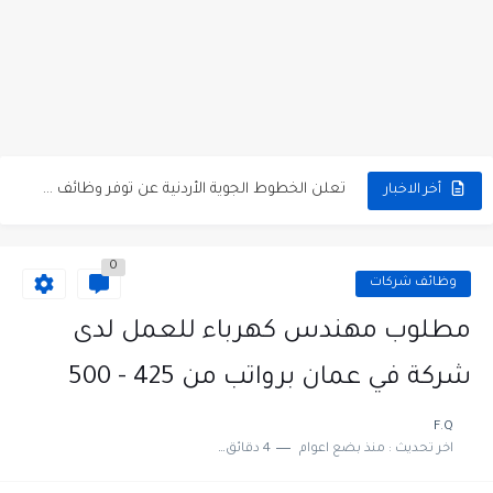
مطلوب كومبارس وممثلون ثانويون لتصوير فيلم روائي في الأردن
مطلوب موظفين مبيعات لدى محلات iKooz في عمان
تعلن الخطوط الجوية الأردنية عن توفر وظائف شاغرة لمضيفي طيران
أخر الاخبار
مطلوب عمال غسيل سيارات لدى محطة محروقات في عمان
0
مطلوب عامل نظافة عدد 2 بدوام كامل او جزئي في...
وظائف شركات
تعلن مؤسسة التعليم لأجل التوظيف الأردنية وبالشراكة مع أكاديمية جولانسرالمجاني
مطلوب مهندس كهرباء للعمل لدى
مطلوب موظفين لدى شركه صناعيه رائده مهندسين في الاردن
شركة في عمان برواتب من 425 - 500
مسؤول مبيعات وتسويق المستلزمات الطبية
F.Q
اخر تحديث :
منذ بضع اعوام
4 دقائق للقراءة
وظائف شاغرة مطلوب مسؤول التسويق لدى احدى الشركات في عمان