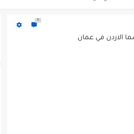
دى محطة محروقات في عمان
0
ظيف الأردنية وبالشراكة مع أكاديمية جولانسرالمجاني
ا الاردن في عمان
يه رائده مهندسين في الاردن
لزمات الطبية
لتسويق لدى احدى الشركات في عمان
عمل في مجموعة المستقبل للصناعات البلاستيكية...