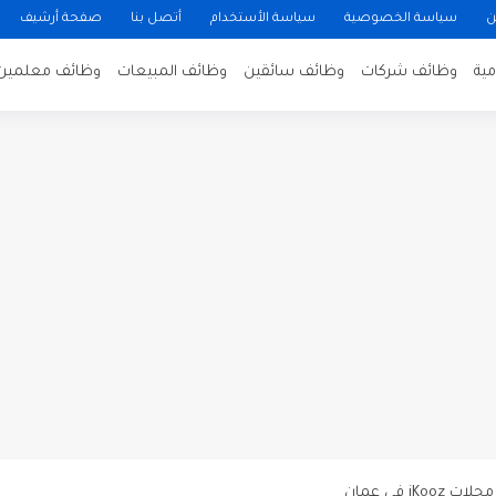
ن
سياسة الخصوصية
سياسة الأستخدام
أتصل بنا
صفحة أرشيف
ية
وظائف شركات
وظائف سائقين
وظائف المبيعات
وظائف معلمين
ن لتصوير فيلم روائي في الأردن
 في عمان
 عن توفر وظائف شاغرة لمضيفي طيران