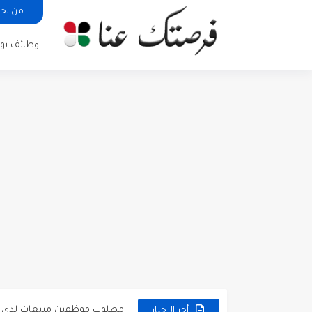
من نح
وظائف يوم
مطلوب كومبارس وممثلون ثانويو
مطلوب موظفين مبيعات لدى محلات iKooz
تعلن الخطوط الجوية الأردنية
أخر الاخبار