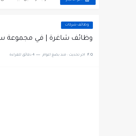
مطلوب عمال غسيل سيارات ل
مطلوب عامل نظافة عدد 2 بدوام كامل او جزئي في...
وظائف شركات
تعلن مؤسسة التعليم لأجل التو
وظائف شاغرة | في مجموعة سم
مطلوب موظفين لدى شركه صناع
F.Q
اخر تحديث :
منذ بضع اعوام
4 دقائق للقراءة
مسؤول مبيعات وتسويق المست
وظائف شاغرة مطلوب مسؤول ا
مطلوب موظفين مركز اتصال لل