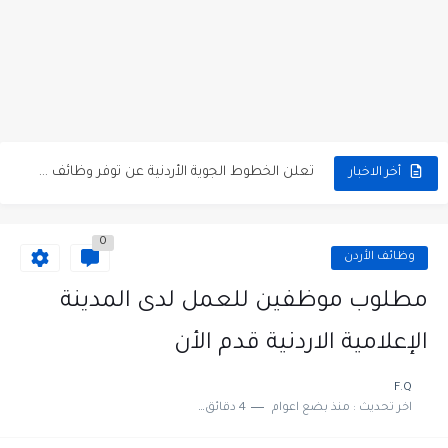
مطلوب كومبارس وممثلون ثانويون لتصوير فيلم روائي في الأردن
مطلوب موظفين مبيعات لدى محلات iKooz في عمان
تعلن الخطوط الجوية الأردنية عن توفر وظائف شاغرة لمضيفي طيران
أخر الاخبار
مطلوب عمال غسيل سيارات لدى محطة محروقات في عمان
0
مطلوب عامل نظافة عدد 2 بدوام كامل او جزئي في...
وظائف الأردن
تعلن مؤسسة التعليم لأجل التوظيف الأردنية وبالشراكة مع أكاديمية جولانسرالمجاني
مطلوب موظفين للعمل لدى المدينة
مطلوب موظفين لدى شركه صناعيه رائده مهندسين في الاردن
الإعلامية الاردنية قدم الأن
مسؤول مبيعات وتسويق المستلزمات الطبية
F.Q
اخر تحديث :
منذ بضع اعوام
4 دقائق للقراءة
وظائف شاغرة مطلوب مسؤول التسويق لدى احدى الشركات في عمان