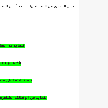
يرجى الحضور من الساعة ال10 صباحاً ، الى الساعة ال6 مساءً.
للمزيد من الوظ
انظم الينا ع
تابعنا ايضا على من
للمزيد من الوظائف الشاغره 