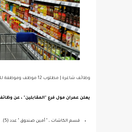
وظائف شاغرة | مطلوب 12 موظف وموظفة للعمل لدى عمران مول في عمان
يعلن عمران مول فرع "المقابلين" ، عن وظائف
