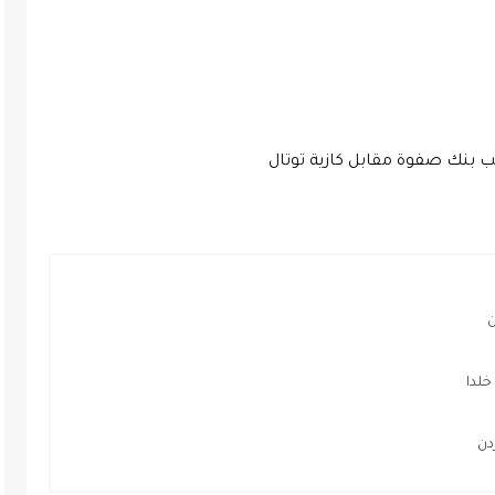
ن
لدا
دن