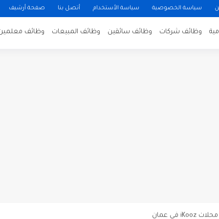
ن
سياسة الخصوصية
سياسة الأستخدام
أتصل بنا
صفحة أرشيف
ية
وظائف شركات
وظائف سائقين
وظائف المبيعات
وظائف معلمين
ن لتصوير فيلم روائي في الأردن
 في عمان
 عن توفر وظائف شاغرة لمضيفي طيران