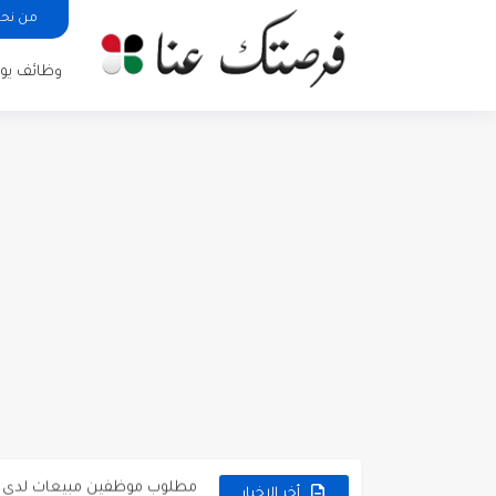
من نح
وظائف يوم
مطلوب كومبارس وممثلون ثانويو
مطلوب موظفين مبيعات لدى محلات iKooz
تعلن الخطوط الجوية الأردنية
أخر الاخبار