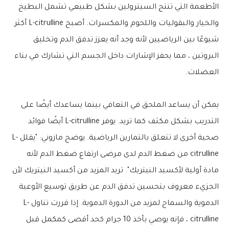
الأطعمة التي تنتج السيترولين بشكل طبيعي تشمل البطيخ
والخيار والبقوليات واللحوم والمكسرات. أصبح L-citrulline أكثر
شيوعًا بين الرياضيين لأنه وجد أنه يعزز تدفق الدم وتخليق
البروتين ، مما يحفز الإشارات داخل الجسم التي تشارك في بناء
العضلات.
يمكن أن يساعد الملحق في التعافي بينما يساعدك أيضًا على
التدريب بشكل مكثف كما تريد. يوفر L-citrulline أيضًا فوائد
صحية أخرى لا تتعلق بالتمارين الرياضية. يوضح مازوني: "يقلل L-
citrulline من ضغط الدم لدى مرضى ارتفاع ضغط الدم لأنه
مادة أولية لأكسيد النيتريك". تريد المزيد من أكسيد النيتريك لأن
الجزيء معروف بتحسين تدفق الدم عن طريق توسيع الأوعية
الدموية والسماح لمزيد من الدورة الدموية. إذا قررت تناول L-
citrulline ، فإنه يوصي بأخذ 10 جرام كحد أقصى كمكمل قبل