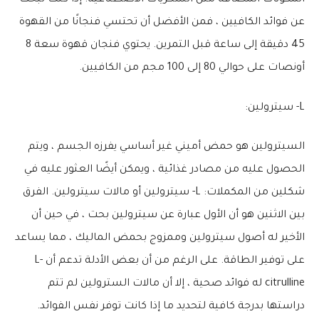
المكونات المضافة مثل السكريات الاصطناعية. إذا كنت تبحث
عن فوائد الكافيين ، فمن الأفضل أن تحتسي فنجانًا من القهوة
45 دقيقة إلى ساعة قبل التمرين. يحتوي فنجان قهوة سعة 8
أونصات على حوالي 80 إلى 100 مجم من الكافيين.
L- سيترولين:
السيترولين هو حمض أميني غير أساسي يفرزه الجسم ، ويتم
الحصول عليه من مصادر غذائية ، ويمكن أيضًا العثور عليه في
شكلين من المكملات: L- سيترولين أو مالات سيترولين. الفرق
بين الاثنين هو أن الأول عبارة عن سيترولين بحت ، في حين أن
الأخير له أصول سيترولين وممزوج بحمض الماليك ، مما يساعد
على توفير الطاقة. على الرغم من أن بعض الأدلة تدعم أن L-
citrulline له فوائد صحية ، إلا أن مالات السترولين لم تتم
دراستها بدرجة كافية لتحديد ما إذا كانت توفر نفس الفوائد.