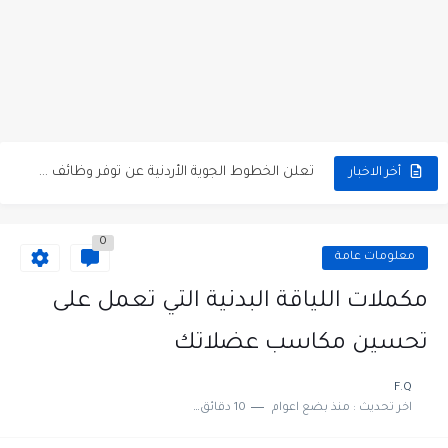
مطلوب كومبارس وممثلون ثانويون لتصوير فيلم روائي في الأردن
مطلوب موظفين مبيعات لدى محلات iKooz في عمان
تعلن الخطوط الجوية الأردنية عن توفر وظائف شاغرة لمضيفي طيران
مطلوب عمال غسيل سيارات لدى محطة محروقات في عمان
أخر الاخبار
مطلوب عامل نظافة عدد 2 بدوام كامل او جزئي في...
0
تعلن مؤسسة التعليم لأجل التوظيف الأردنية وبالشراكة مع أكاديمية جولانسرالمجاني
معلومات عامة
مطلوب موظفين لدى شركه صناعيه رائده مهندسين في الاردن
مكملات اللياقة البدنية التي تعمل على
مسؤول مبيعات وتسويق المستلزمات الطبية
تحسين مكاسب عضلاتك
وظائف شاغرة مطلوب مسؤول التسويق لدى احدى الشركات في عمان
F.Q
اخر تحديث :
منذ بضع اعوام
10 دقائق للقراءة
مطلوب موظفين مركز اتصال للعمل في مجموعة المستقبل للصناعات البلاستيكية...