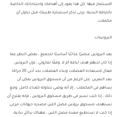
الاستثمار فيها. كل هذا يعود إلى أهدافك واحتياجاتك الخاصة
باللياقة البدنية. يرجى تذكر استشارة طبيبك قبل تناول أي
مكملات.
البروتينات:
يعد البروتين عنصرًا غذائيًا أساسيًا للجميع ، بغض النظر عما
إذا كان لديهم هدف لياقة أم لا. وفقًا لمازوني ، فإن البروتين
فعال لاستعادة العضلات وبناء العضلات بحد أدنى 20 جرامًا
بعد التمرين. على الرغم من أن مسحوق البروتين يمكن أن
يساهم في المكملات ، إلا أنه يوصي بتناوله كغذاء كامل. ومع
ذلك ، إذا كنت تسير في طريق مسحوق البروتين ، فإنه يقترح أن
تستهدف مسحوق بروتين مصل اللبن مصدره حيوانات مرعى.
إذا كنت لا تستطيع معدة مصل اللبن ، فهناك بدائل نباتية