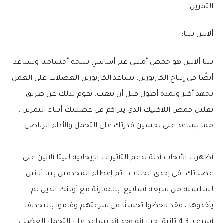
التمرين.
ألانين بيتا:
بيتا ألانين هو حمض أميني غير أساسي تنتجه أجسامنا ويساعد
أيضًا في إنتاج الكارنوزين. يساعد الكارنوزين العضلات على العمل
بجهد أكبر ولمدة أطول قبل أن تتعب. يقوم بذلك عن طريق
تقليل حمض اللاكتيك الذي يتراكم في عضلاتك أثناء التمرين ،
مما يساعد على تحسين قدرتك على التحمل والأداء الرياضي.
أظهرت الأبحاث أدلة تدعم التأثيرات الإيجابية لبيتا ألانين على
عضلاتك. في إحدى الحالات ، تم إعطاء المجدفين بيتا ألانين
لسلسلة من سبعة أسابيع. بالمقارنة مع أولئك الذين لم
يأخذوها ، فقد لاحظوا تحسنًا في سرعتهم وقاموا بالتجديف
أسرع بـ 4.3 ثانية. حتى أنه وجد أنه يساعد على التحمل العضلي