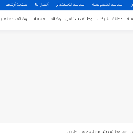
ن
سياسة الخصوصية
سياسة الأستخدام
أتصل بنا
صفحة أرشيف
ية
وظائف شركات
وظائف سائقين
وظائف المبيعات
وظائف معلمين
ن لتصوير فيلم روائي في الأردن
 في عمان
 عن توفر وظائف شاغرة لمضيفي طيران