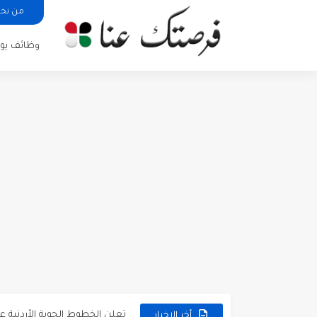
من نح
وظائف يوم
مطلوب كومبارس وممثلون ثانويو
مطلوب موظفين مبيعات لدى محلات iKooz
تعلن الخطوط الجوية الأردنية
أخر الاخبار