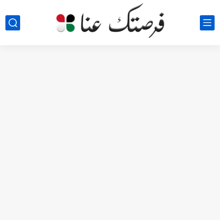
مطلوب كومبارس وممثلون ثانويون لتصوير فيلم روائي في الأردن