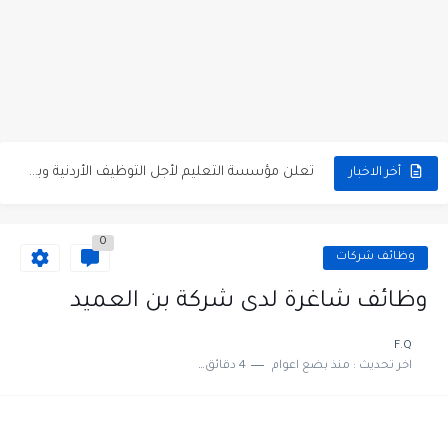
مطلوب موظفين مبيعات لدى محلات iKooz في عمان
تعلن الخطوط الجوية الأردنية عن توفر وظائف شاغرة لمضيفي طيران
مطلوب عمال غسيل سيارات لدى محطة محروقات في عمان
مطلوب عامل نظافة عدد 2 بدوام كامل او جزئي في...
تعلن مؤسسة التعليم لأجل التوظيف الأردنية وبالشراكة مع أكاديمية جولانسرالمجاني
أخر الاخبار
مطلوب موظفين لدى شركه صناعيه رائده مهندسين في الاردن
0
مسؤول مبيعات وتسويق المستلزمات الطبية
وظائف شركات
وظائف شاغرة مطلوب مسؤول التسويق لدى احدى الشركات في عمان
وظائف شاغرة لدى شركة بن العميد
مطلوب موظفين مركز اتصال للعمل في مجموعة المستقبل للصناعات البلاستيكية...
F.Q
اخر تحديث :
منذ بضع اعوام
4 دقائق للقراءة