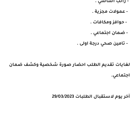
١- راتب اساسي .
٢- عمولات مجزية .
٣- حوافز ومكافات .
٤- ضمان اجتماعي .
٥- تامين صحي درجة اولى .
لغايات تقديم الطلب احضار صورة شخصية وكشف ضمان 
اجتماعي.

آخر يوم لاستقبال الطلبات 
29/03