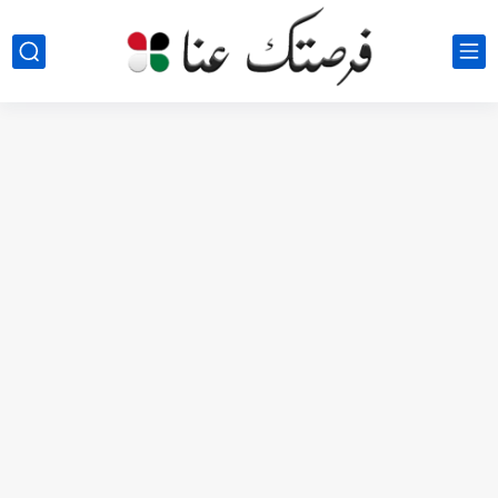
مطلوب كومبارس وممثلون ثانويون لتصوير فيلم روائي في الأردن