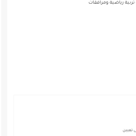
- تربية رياضية ومرافقات
ى تعيين