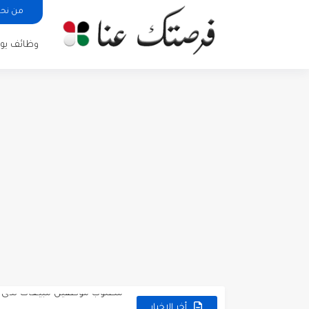
من نح
وظائف يوم
مطلوب كومبارس وممثلون ثانويو
مطلوب موظفين مبيعات لدى محلات iKooz
تعلن الخطوط الجوية الأردنية
أخر الاخبار