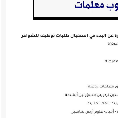
عن البدء في استقبال طلبات توظيف للشواغر
رة
 ممرضة
ق معلمات روضة
ين تربويين مسؤولين أنشطة
ة - لغة انجليزية
ء - أحياء- علوم أرض سائقين