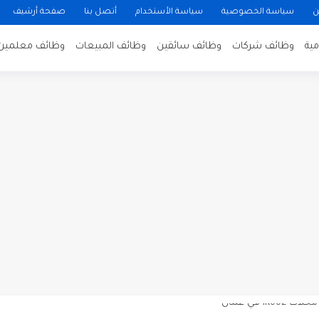
ن
سياسة الخصوصية
سياسة الأستخدام
أتصل بنا
صفحة أرشيف
ية
وظائف شركات
وظائف سائقين
وظائف المبيعات
وظائف معلمين
ن لتصوير فيلم روائي في الأردن
 في عمان
 عن توفر وظائف شاغرة لمضيفي طيران