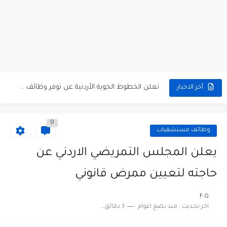
مطلوب كومبارس وممثلون ثانويون لتصوير فيلم روائي في الأردن
مطلوب موظفين مبيعات لدى محلات iKooz في عمان
تعلن الخطوط الجوية الأردنية عن توفر وظائف شاغرة لمضيفي طيران
أخر الاخبار
مطلوب عمال غسيل سيارات لدى محطة محروقات في عمان
0
مطلوب عامل نظافة عدد 2 بدوام كامل او جزئي في...
وظائف مستشفيات
تعلن مؤسسة التعليم لأجل التوظيف الأردنية وبالشراكة مع أكاديمية جولانسرالمجاني
يعلن المجلس التمريضي الاردني عن
مطلوب موظفين لدى شركه صناعيه رائده مهندسين في الاردن
حاجته لتعيين ممرض قانوني
مسؤول مبيعات وتسويق المستلزمات الطبية
F.Q
اخر تحديث :
منذ بضع اعوام
3 دقائق للقراءة
وظائف شاغرة مطلوب مسؤول التسويق لدى احدى الشركات في عمان