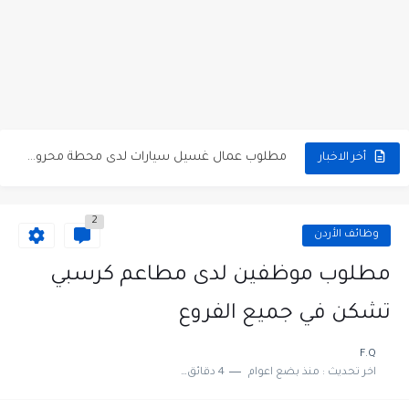
مطلوب كومبارس وممثلون ثانويون لتصوير فيلم روائي في الأردن
مطلوب موظفين مبيعات لدى محلات iKooz في عمان
تعلن الخطوط الجوية الأردنية عن توفر وظائف شاغرة لمضيفي طيران
مطلوب عمال غسيل سيارات لدى محطة محروقات في عمان
أخر الاخبار
مطلوب عامل نظافة عدد 2 بدوام كامل او جزئي في...
2
تعلن مؤسسة التعليم لأجل التوظيف الأردنية وبالشراكة مع أكاديمية جولانسرالمجاني
وظائف الأردن
مطلوب موظفين لدى شركه صناعيه رائده مهندسين في الاردن
مطلوب موظفين لدى مطاعم كرسبي
مسؤول مبيعات وتسويق المستلزمات الطبية
تشكن في جميع الفروع
وظائف شاغرة مطلوب مسؤول التسويق لدى احدى الشركات في عمان
F.Q
اخر تحديث :
منذ بضع اعوام
4 دقائق للقراءة
مطلوب موظفين مركز اتصال للعمل في مجموعة المستقبل للصناعات البلاستيكية...