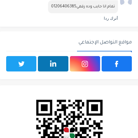
تمام انا حابب وده رقمي01206406385
أترك ردا
مواقع التواصل الإجتماعي