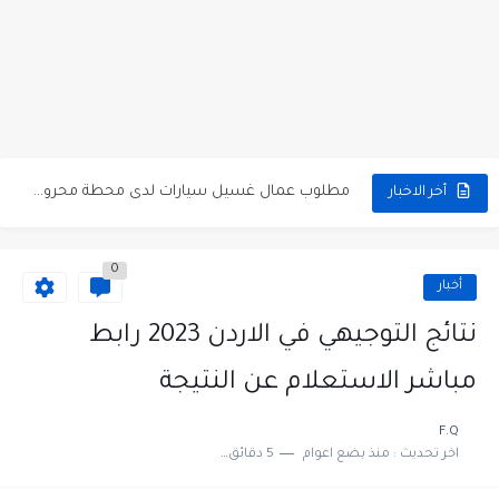
مطلوب كومبارس وممثلون ثانويون لتصوير فيلم روائي في الأردن
مطلوب موظفين مبيعات لدى محلات iKooz في عمان
تعلن الخطوط الجوية الأردنية عن توفر وظائف شاغرة لمضيفي طيران
مطلوب عمال غسيل سيارات لدى محطة محروقات في عمان
أخر الاخبار
مطلوب عامل نظافة عدد 2 بدوام كامل او جزئي في...
0
تعلن مؤسسة التعليم لأجل التوظيف الأردنية وبالشراكة مع أكاديمية جولانسرالمجاني
أخبار
مطلوب موظفين لدى شركه صناعيه رائده مهندسين في الاردن
نتائج التوجيهي في الاردن 2023 رابط
مسؤول مبيعات وتسويق المستلزمات الطبية
مباشر الاستعلام عن النتيجة
وظائف شاغرة مطلوب مسؤول التسويق لدى احدى الشركات في عمان
F.Q
اخر تحديث :
منذ بضع اعوام
5 دقائق للقراءة
مطلوب موظفين مركز اتصال للعمل في مجموعة المستقبل للصناعات البلاستيكية...